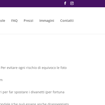
gole
FAQ
Prezzi
Immagini
Contatti
Per evitare ogni rischio di equivoco le foto
 m
ri per far spostare i divanetti (per fortuna
o fondale (che può essere anche drappeggiato