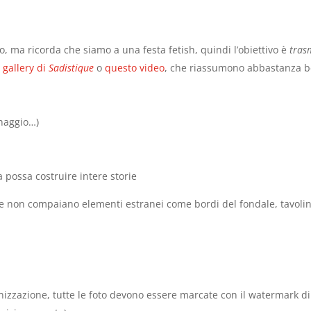
o, ma ricorda che siamo a una festa fetish, quindi l’obiettivo è
tras
a gallery di
Sadistique
o
questo video
, che riassumono abbastanza be
onaggio…)
ia possa costruire intere storie
he non compaiano elementi estranei come bordi del fondale, tavolini
ganizzazione, tutte le foto devono essere marcate con il watermark