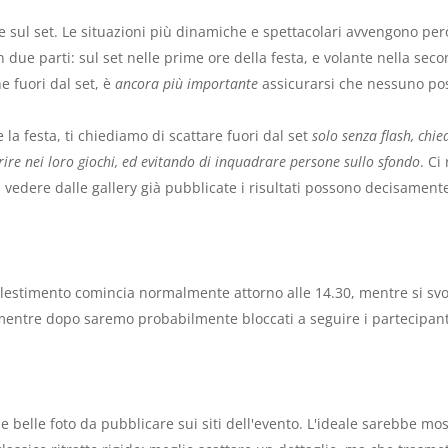
e sul set. Le situazioni più dinamiche e spettacolari avvengono però 
n due parti: sul set nelle prime ore della festa, e volante nella sec
e fuori dal set, è
ancora più importante
assicurarsi che nessuno pos
e la festa, ti chiediamo di scattare fuori dal set
solo senza flash, chi
rire nei loro giochi, ed evitando di inquadrare persone sullo sfondo
. Ci
 vedere dalle gallery già pubblicate i risultati possono decisamente
’allestimento comincia normalmente attorno alle 14.30, mentre si svol
 mentre dopo saremo probabilmente bloccati a seguire i partecipant
le belle foto da pubblicare sui siti dell'evento. L'ideale sarebbe m