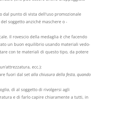
o dal punto di vista dell'uso promozionale
e del soggetto anziché maschere o -
cale. Il rovescio della medaglia è che facendo
rovato un buon equilibrio usando materiali vedo-
tare con te materiali di questo tipo, da potere
un’attrezzatura, ecc.):
are fuori dal set
alla chiusura della festa, quando
voglia
, dì al soggetto di rivolgersi agli
atura e di farlo capire chiaramente a tutti, in