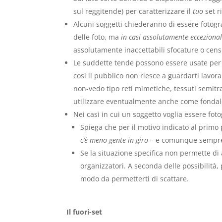
sul reggitende) per caratterizzare il
tuo
set r
Alcuni soggetti chiederanno di essere fotogr
delle foto, ma
in casi assolutamente ecceziona
assolutamente inaccettabili sfocature o cen
Le suddette tende possono essere usate per c
così il pubblico non riesce a guardarti lavor
non-vedo tipo reti mimetiche, tessuti semitra
utilizzare eventualmente anche come fonda
Nei casi in cui un soggetto voglia essere fotog
Spiega che per il motivo indicato al primo
c’è meno gente in giro
– e comunque semp
Se la situazione specifica non permette di 
organizzatori. A seconda delle possibilità,
modo da permetterti di scattare.
Il fuori-set