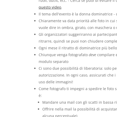
ruoli, outfit, ecc. - Cerca se puoi di evitare
questo video
.
Il tema dell'evento è la donna dominatrice 
Chiaramente va data priorità alle foto in cui
vuole dire in ombra, girato, con maschera o 
Gli organizzatori suggeriranno ai partecipant
ritrarre, quindi se puoi non chiudere comple
Ogni mese il ritratto di dominatrice più bell
Chiunque venga fotografato
deve
compilare e
modulo separato
Ci sono due possibilità di liberatoria: solo
autorizzazione. In ogni caso, assicurati che i
uso delle immagini!
Come fotografo ti impegni a spedire le foto sc
è:
Mandare una mail con gli scatti in bassa ri
Offrire nella mail la possibilità di acquis
alcuna percentuale)