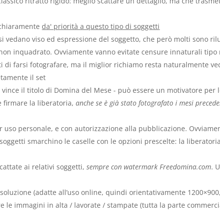
 il classico ritratto rigido: meglio scattare un dettaglio, ma che tras
- chiaramente
da' priorità a questo tipo di soggetti
 si vedano viso ed espressione del soggetto, che però molti sono rilu
non inquadrato. Ovviamente vanno evitate censure innaturali tipo r
i di farsi fotografare, ma il miglior richiamo resta naturalmente ved
tamente il set
o vince il titolo di Domina del Mese - può essere un motivatore per 
 firmare la liberatoria,
anche se è già stato fotografato i mesi precede
 per uso personale, e con autorizzazione alla pubblicazione. Ovviame
 soggetti smarchino le caselle con le opzioni prescelte: la liberatori
attate ai relativi soggetti,
sempre con watermark Freedomina.com
. 
soluzione (adatte all’uso online, quindi orientativamente 1200×900,
tare le immagini in alta / lavorate / stampate (tutta la parte comme