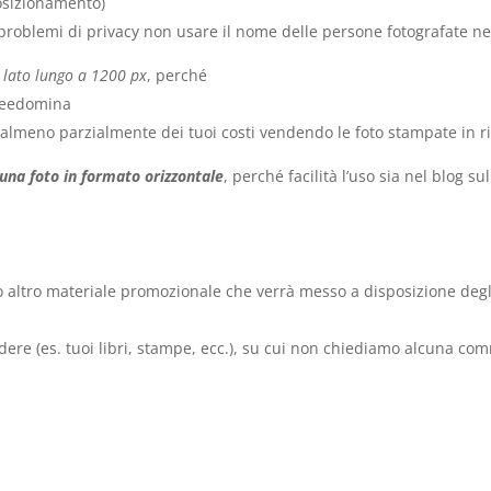
posizionamento)
 problemi di privacy non usare il nome delle persone fotografate nei
l lato lungo a 1200 px
, perché
Freedomina
are almeno parzialmente dei tuoi costi vendendo le foto stampate in 
una foto in formato orizzontale
, perché facilità l’uso sia nel blog s
ta o altro materiale promozionale che verrà messo a disposizione degl
ere (es. tuoi libri, stampe, ecc.), su cui non chiediamo alcuna co