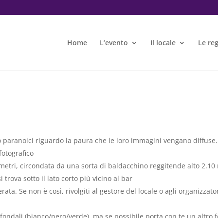
Home
L’evento
Il locale
Le re
o paranoici riguardo la paura che le loro immagini vengano diffuse. 
fotografico
4 metri, circondata da una sorta di baldacchino reggitende alto 2.10
 trova sotto il lato corto più vicino al bar
erata. Se non è così, rivolgiti al gestore del locale o agli organizzato
ggifondali (bianco/nero/verde), ma se possibile porta con te un altr