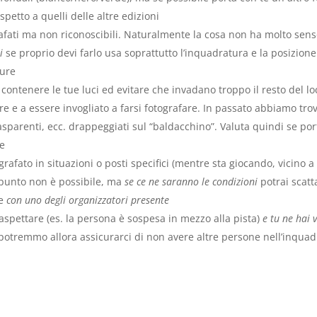
ispetto a quelli delle altre edizioni
afati ma non riconoscibili. Naturalmente la cosa non ha molto sens
li
se proprio devi farlo usa soprattutto l’inquadratura e la posizion
sure
ontenere le tue luci ed evitare che invadano troppo il resto del lo
are e a essere invogliato a farsi fotografare. In passato abbiamo t
sparenti, ecc. drappeggiati sul “baldacchino”. Valuta quindi se por
le
rafato in situazioni o posti specifici (mentre sta giocando, vicino a 
 punto non è possibile, ma
se ce ne saranno le condizioni
potrai scatt
re
con uno degli organizzatori presente
aspettare (es. la persona è sospesa in mezzo alla pista)
e tu ne hai 
 potremmo allora assicurarci di non avere altre persone nell’inquadr