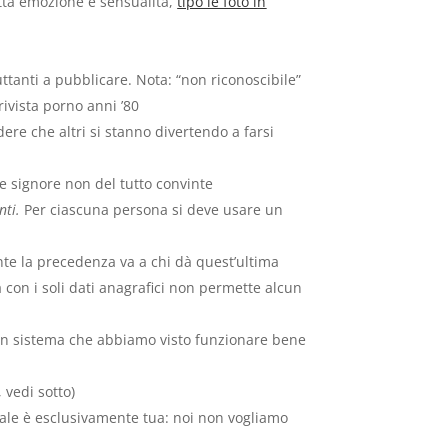
metta emozione e sensualità,
tipo le foto in
ttanti a pubblicare. Nota: “non riconoscibile”
ivista porno anni ’80
ere che altri si stanno divertendo a farsi
le signore non del tutto convinte
nti.
Per ciascuna persona si deve usare un
nte la precedenza va a chi dà quest’ultima
a con i soli dati anagrafici non permette alcun
Un sistema che abbiamo visto funzionare bene
 vedi sotto)
rciale è esclusivamente tua: noi non vogliamo